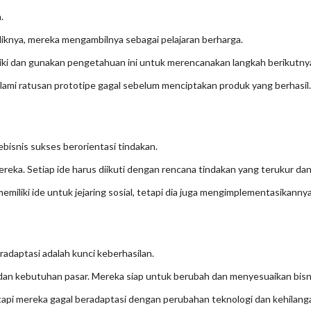
.
liknya, mereka mengambilnya sebagai pelajaran berharga.
baiki dan gunakan pengetahuan ini untuk merencanakan langkah berikutny
mi ratusan prototipe gagal sebelum menciptakan produk yang berhasil
ebisnis sukses berorientasi tindakan.
eka. Setiap ide harus diikuti dengan rencana tindakan yang terukur dan
miliki ide untuk jejaring sosial, tetapi dia juga mengimplementasikanny
adaptasi adalah kunci keberhasilan.
, dan kebutuhan pasar. Mereka siap untuk berubah dan menyesuaikan bis
tapi mereka gagal beradaptasi dengan perubahan teknologi dan kehilanga